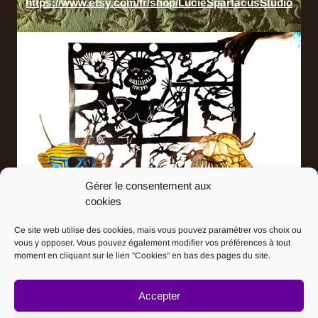
https://www.etsy.com/fr/shop/LucieSpartacusStudio
Gérer le consentement aux
cookies
Ce site web utilise des cookies, mais vous pouvez paramétrer vos choix ou
Martin Jauniaux
vous y opposer. Vous pouvez également modifier vos préférences à tout
Art'iss Brussellois
moment en cliquant sur le lien "Cookies" en bas des pages du site.
Conditions générales de vente
Accepter
Mode de paiement et sécurisation