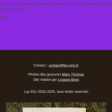
le siège social se situe à l’adresse suivante : 5 rue Saint-Blaise, 23140
Blaudeix, France.
Mail :
contact@lay-eric.fr
Contact :
contact@lay-eric.fr
Photos des gravures
Marc Thomas
Site réalisé par
Lysiane Binet
Lay Eric 2020-2025, tous droits réservés