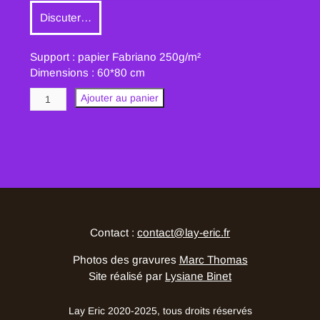
Discuter…
Support : papier Fabriano 250g/m²
Dimensions : 60*80 cm
quantité
Ajouter au panier
de
6
♦
Contact :
contact@lay-eric.fr
Photos des gravures
Marc Thomas
Site réalisé par
Lysiane Binet
Lay Eric 2020-2025, tous droits réservés