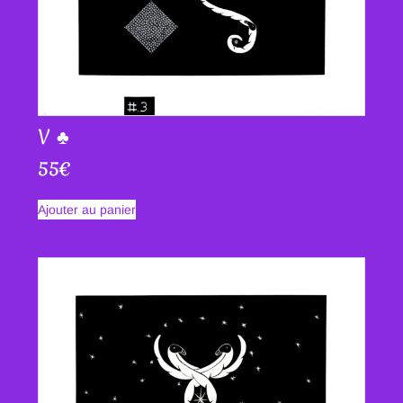
V ♣
55
€
Ajouter au panier