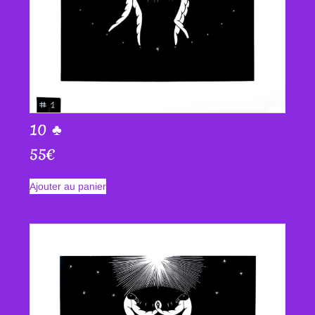
10 ♣
55
€
Ajouter au panier