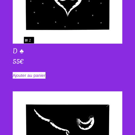
D ♣
55
€
Ajouter au panier