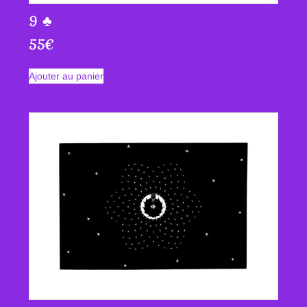
9 ♣
55
€
Ajouter au panier