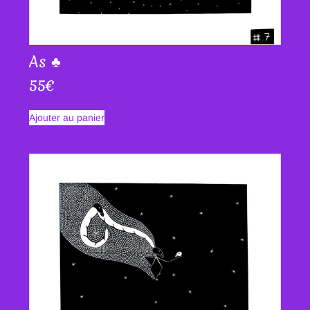
As ♣
55
€
Ajouter au panier