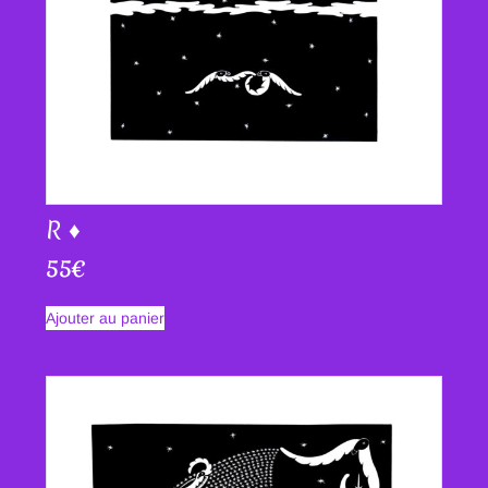
R ♦
55
€
Ajouter au panier