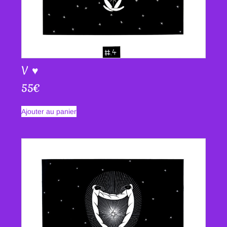
V ♥
55
€
Ajouter au panier