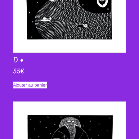
D ♦
55
€
Ajouter au panier