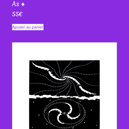
As ♠
55
€
Ajouter au panier