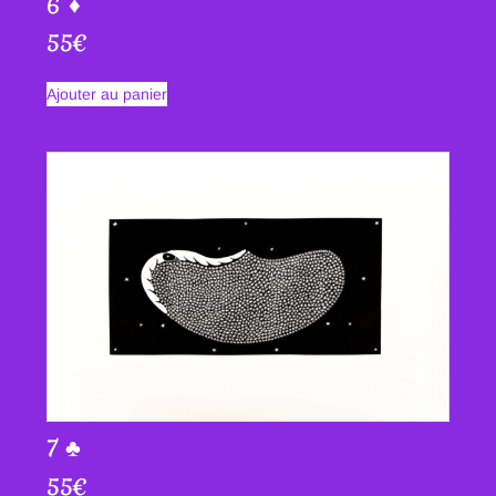
6 ♦
55
€
Ajouter au panier
7 ♣
55
€