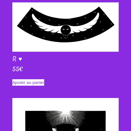
R ♥
55
€
Ajouter au panier