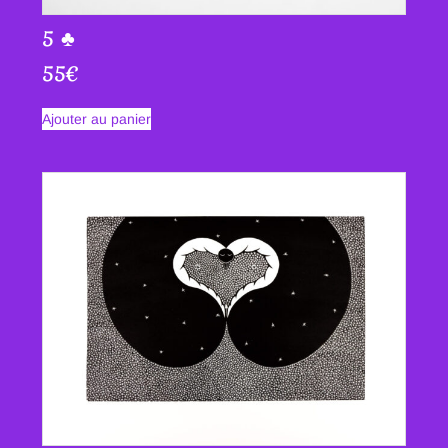
5 ♣
55
€
Ajouter au panier