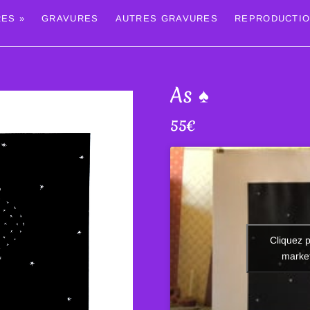
ES »
GRAVURES
AUTRES GRAVURES
REPRODUCTI
As ♠
55
€
Cliquez 
market