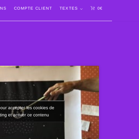
ONS
COMPTE CLIENT
TEXTES
0
€
pour accepter les cookies de
ing et activer ce contenu