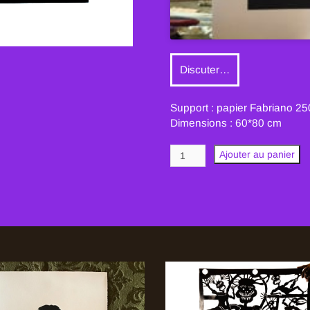
Discuter…
Support : papier Fabriano 2
Dimensions : 60*80 cm
quantité
Ajouter au panier
de
As
♠