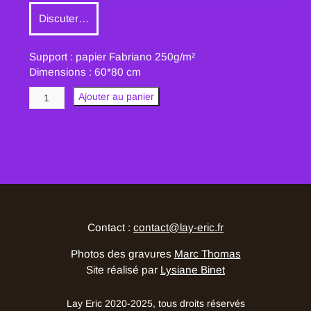
Discuter…
Support : papier Fabriano 250g/m²
Dimensions : 60*80 cm
quantité
Ajouter au panier
de
V
♣
Contact :
contact@lay-eric.fr
Photos des gravures
Marc Thomas
Site réalisé par
Lysiane Binet
Lay Eric 2020-2025, tous droits réservés